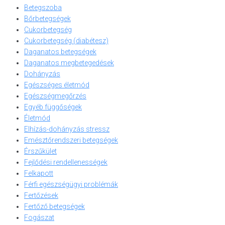
Betegszoba
Bőrbetegségek
Cukorbetegség
Cukorbetegség (diabétesz)
Daganatos betegségek
Daganatos megbetegedések
Dohányzás
Egészséges életmód
Egészségmegőrzés
Egyéb függőségek
Életmód
Elhízás-dohányzás stressz
Emésztőrendszeri betegségek
Érszűkület
Fejlődési rendellenességek
Felkapott
Férfi egészségügyi problémák
Fertőzések
Fertőző betegségek
Fogászat