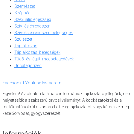
Szemészet
Szépség
Szexuális egészség
Szív- és érrendszer
Szív- és érrendszeri betegségek
Szülészet
Táplálkozás
Táplálkozási betegségek
Tüdő- és légúti megbetegedések
Uncategorized
Facebook-f
Youtube
Instagram
Figyelem! Az oldalon található információk tájékoztató jellegűek, nem
helyettesítik a szakszerű orvosi véleményt. A kockázatokról és a
mellékhatásokról olvassa el a betegtájékoztatót, vagy kérdezze meg
kezelőorvosát, gyógyszerészét!
Információk