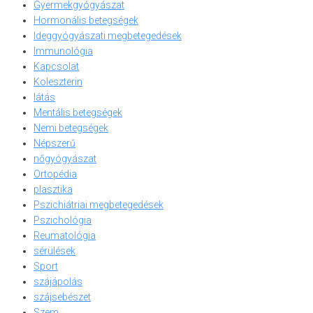
Gyermekgyógyászat
Hormonális betegségek
Ideggyógyászati megbetegedések
Immunológia
Kapcsolat
Koleszterin
látás
Mentális betegségek
Nemi betegségek
Népszerű
nőgyógyászat
Ortopédia
plasztika
Pszichiátriai megbetegedések
Pszichológia
Reumatológia
sérülések
Sport
szájápolás
szájsebészet
Szem