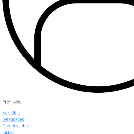
Profil oldal
Kezdőlap
Betegségek
Orvosi szoba
Cikkek