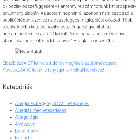
ok pozitív összefüggésére valamennyire számítottunk két prospektív
tanulmány alapján. Az acetaminophenről azonban nem esett szó a
publikációban, ezért ez az összefüggés meglepetést okozott. Több
relatíve kisebb kutatás pozitív összefüggést gyanított az
acetaminophen és az RCC között. A metaanalízisük eredménye
statisztikailag jelentősnek bizonyult” – foglalta össze Cho.
Előző
Előző
A CT lenne a tüdőrák megfelelő szűrőmódszere
Következő
A férfiakat is fenyegeti a mellrák
Következő
Kategóriák
Allergia és belgyógyászati betegségek
Allergiás megbetegedések
Allergológia
Alvászavar
Baba-mama
Balesetek