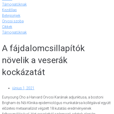
Támogatóknak
Kezdőlap
Betegségek
Orvosi szoba
Cikkek
Támogatóknak
A fájdalomcsillapítók
növelik a veserák
kockázatát
június 1, 2021
Eunyoung Cho a Harvard Orvosi Karának adjunktusa, a bostoni
Brigham és Női Klinika epidemiológus munkatársa kollégáival együtt
előzetes metaanalízist végzett 18 kutatás eredményeinek