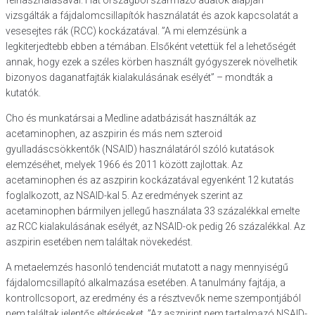
felhasználásával. Hat országból származó adatok alapján
vizsgálták a fájdalomcsillapítók használatát és azok kapcsolatát a
vesesejtes rák (RCC) kockázatával. ”A mi elemzésünk a
legkiterjedtebb ebben a témában. Elsőként vetettük fel a lehetőségét
annak, hogy ezek a széles körben használt gyógyszerek növelhetik
bizonyos daganatfajták kialakulásának esélyét” – mondták a
kutatók.
Cho és munkatársai a Medline adatbázisát használták az
acetaminophen, az aszpirin és más nem szteroid
gyulladáscsökkentők (NSAID) használatáról szóló kutatások
elemzéséhet, melyek 1966 és 2011 között zajlottak. Az
acetaminophen és az aszpirin kockázatával egyenként 12 kutatás
foglalkozott, az NSAID-kal 5. Az eredmények szerint az
acetaminophen bármilyen jellegű használata 33 százalékkal emelte
az RCC kialakulásának esélyét, az NSAID-ok pedig 26 százalékkal. Az
aszpirin esetében nem találtak növekedést.
A metaelemzés hasonló tendenciát mutatott a nagy mennyiségű
fájdalomcsillapító alkalmazása esetében. A tanulmány fajtája, a
kontrollcsoport, az eredmény és a résztvevők neme szempontjából
nem találtak jelentős eltéréseket. ”Az aszpirint nem tartalmazó NSAID-