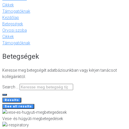
Cikkek
Támogatóknak
Kezdőlap
Betegségek
Orvosi szoba
Cikkek
Támogatóknak
Betegségek
Keresse meg betegségét adatbázisunkban vagy kérjen tanácsot
kollégáinktól.
Search ...
Results
See all results
Vese- és húgyúti megbetegedések