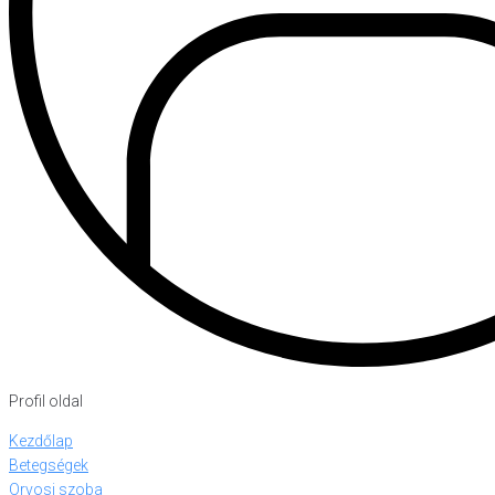
Profil oldal
Kezdőlap
Betegségek
Orvosi szoba