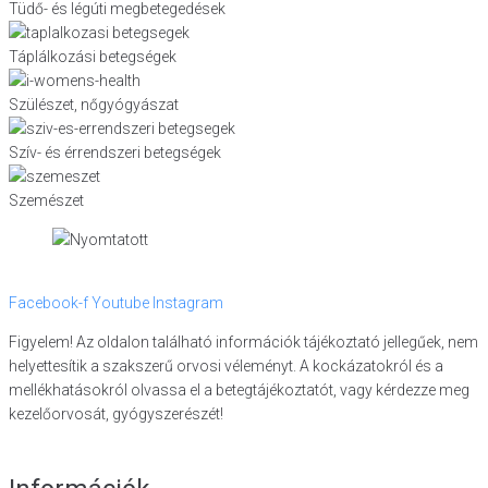
Tüdő- és légúti megbetegedések
Táplálkozási betegségek
Szülészet, nőgyógyászat
Szív- és érrendszeri betegségek
Szemészet
Facebook-f
Youtube
Instagram
Figyelem! Az oldalon található információk tájékoztató jellegűek, nem
helyettesítik a szakszerű orvosi véleményt. A kockázatokról és a
mellékhatásokról olvassa el a betegtájékoztatót, vagy kérdezze meg
kezelőorvosát, gyógyszerészét!