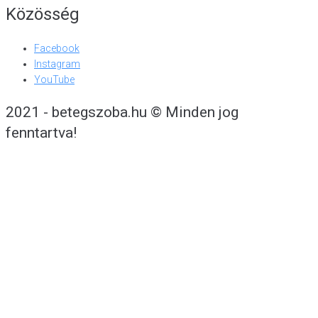
Közösség
Facebook
Instagram
YouTube
2021 - betegszoba.hu © Minden jog
fenntartva!