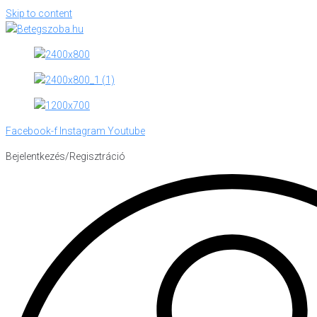
Skip to content
Facebook-f
Instagram
Youtube
Bejelentkezés/Regisztráció