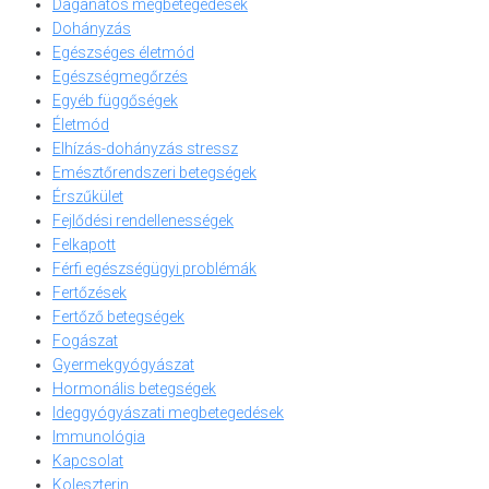
Daganatos megbetegedések
Dohányzás
Egészséges életmód
Egészségmegőrzés
Egyéb függőségek
Életmód
Elhízás-dohányzás stressz
Emésztőrendszeri betegségek
Érszűkület
Fejlődési rendellenességek
Felkapott
Férfi egészségügyi problémák
Fertőzések
Fertőző betegségek
Fogászat
Gyermekgyógyászat
Hormonális betegségek
Ideggyógyászati megbetegedések
Immunológia
Kapcsolat
Koleszterin