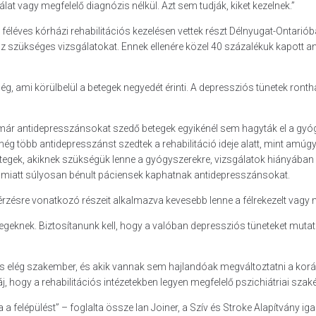
t vagy megfelelő diagnózis nélkül. Azt sem tudják, kiket kezelnek.”
 féléves kórházi rehabilitációs kezelésen vettek részt Délnyugat-Ontar
 szükséges vizsgálatokat. Ennek ellenére közel 40 százalékuk kapott an
g, ami körülbelül a betegek negyedét érinti. A depressziós tünetek ront
már antidepresszánsokat szedő betegek egyikénél sem hagyták el a gyógysz
g több antidepresszánst szedtek a rehabilitáció ideje alatt, mint amúgy” 
gek, akiknek szükségük lenne a gyógyszerekre, vizsgálatok hiányában n
s miatt súlyosan bénult páciensek kaphatnak antidepresszánsokat.
rzésre vonatkozó részeit alkalmazva kevesebb lenne a félrekezelt vagy m
egeknek. Biztosítanunk kell, hogy a valóban depressziós tüneteket mutat
 elég szakember, és akik vannak sem hajlandóak megváltoztatni a koráb
 hogy a rehabilitációs intézetekben legyen megfelelő pszichiátriai szakért
a felépülést” – foglalta össze Ian Joiner, a Szív és Stroke Alapítvány i