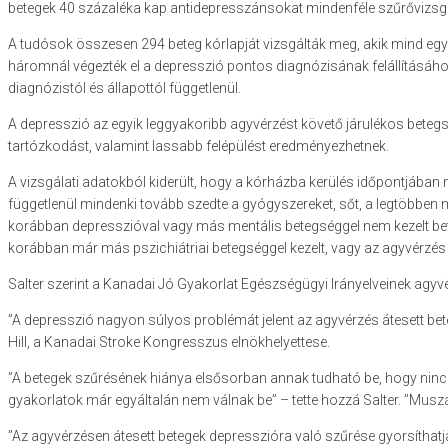
betegek 40 százaléka kap antidepresszánsokat mindenféle szűrővizsgála
A tudósok összesen 294 beteg kórlapját vizsgálták meg, akik mind egy
háromnál végezték el a depresszió pontos diagnózisának felállításához
diagnózistól és állapottól függetlenül.
A depresszió az egyik leggyakoribb agyvérzést követő járulékos betegsé
tartózkodást, valamint lassabb felépülést eredményezhetnek.
A vizsgálati adatokból kiderült, hogy a kórházba kerülés időpontjában 
függetlenül mindenki tovább szedte a gyógyszereket, sőt, a legtöbben mé
korábban depresszióval vagy más mentális betegséggel nem kezelt bete
korábban már más pszichiátriai betegséggel kezelt, vagy az agyvérzé
Salter szerint a Kanadai Jó Gyakorlat Egészségügyi Irányelveinek agyvé
”A depresszió nagyon súlyos problémát jelent az agyvérzés átesett bet
Hill, a Kanadai Stroke Kongresszus elnökhelyettese.
”A betegek szűrésének hiánya elsősorban annak tudható be, hogy nincs
gyakorlatok már egyáltalán nem válnak be” – tette hozzá Salter. ”Muszáj,
”Az agyvérzésen átesett betegek depresszióra való szűrése gyorsíthatja 