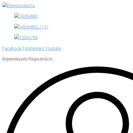
Skip
to
content
Facebook-f
Instagram
Youtube
Bejelentkezés/Regisztráció