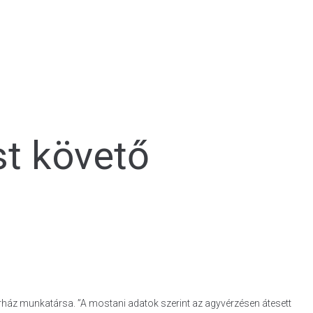
st követő
órház munkatársa. ”A mostani adatok szerint az agyvérzésen átesett