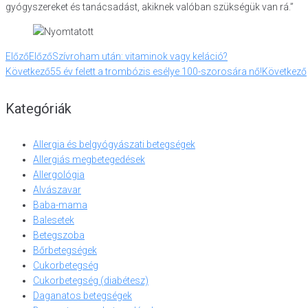
gyógyszereket és tanácsadást, akiknek valóban szükségük van rá.”
Előző
Előző
Szívroham után: vitaminok vagy keláció?
Következő
55 év felett a trombózis esélye 100-szorosára nő!
Következő
Kategóriák
Allergia és belgyógyászati betegségek
Allergiás megbetegedések
Allergológia
Alvászavar
Baba-mama
Balesetek
Betegszoba
Bőrbetegségek
Cukorbetegség
Cukorbetegség (diabétesz)
Daganatos betegségek