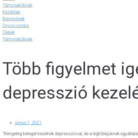
Támogatóknak
Kezdőlap
Betegségek
Orvosi szoba
Cikkek
Támogatóknak
Több figyelmet ig
depresszió kezel
június 1, 2021
”Rengeteg beteget kezelnek depresszióval, de a legtöbbjüknek egyáltal