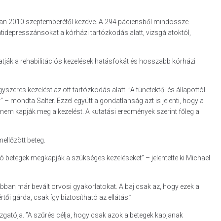
ióban 2010 szeptemberétől kezdve. A 294 páciensből mindössze
tidepresszánsokat a kórházi tartózkodás alatt, vizsgálatoktól,
hatják a rehabilitációs kezelések hatásfokát és hosszabb kórházi
eres kezelést az ott tartózkodás alatt. ”A tünetektől és állapottól
– mondta Salter. Ezzel együtt a gondatlanság azt is jelenti, hogy a
em kapják meg a kezelést. A kutatási eredmények szerint főleg a
ellőzött beteg.
ó betegek megkapják a szükséges kezeléseket” – jelentette ki Michael
ban már bevált orvosi gyakorlatokat. A baj csak az, hogy ezek a
ői gárda, csak így biztosítható az ellátás.”
gazgatója. ”A szűrés célja, hogy csak azok a betegek kapjanak