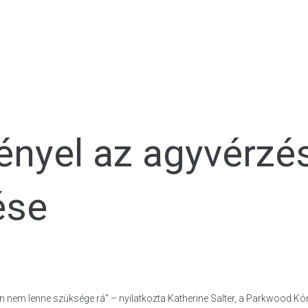
ényel az agyvérzé
ése
án nem lenne szüksége rá” – nyilatkozta Katherine Salter, a Parkwood K