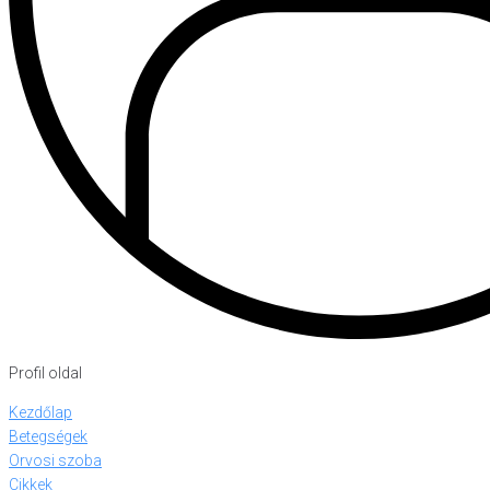
Profil oldal
Kezdőlap
Betegségek
Orvosi szoba
Cikkek