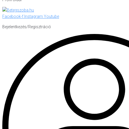
Facebook-f
Instagram
Youtube
Bejelentkezés/Regisztráció