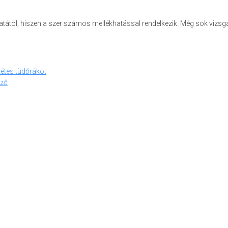
álatától, hiszen a szer számos mellékhatással rendelkezik. Még sok vizsgá
tétes tüdőrákot
ező