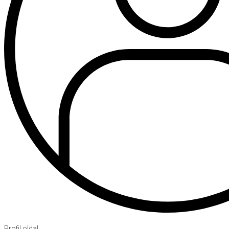
Profil oldal