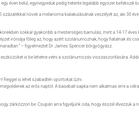
 egy éven belül, egynegyedük pedig hetente legalább egyszer befekszik 
 százalékkal növeli a melanoma kialakulásának veszélyét az, aki 30 éves
 köreikben sokkal gyakoribb a mesterséges barnulás, mint a 14-17 éves
A helyzet iróniája főleg az, hogy azért szoláriumoznak, hogy fiatalnak 
gmaradtan.” – figyelmeztet Dr. James Spencer bőrgyógyász.
 eszközöket is be lehetne vetni a szoláriumozás visszaszorítására. Addig
! Reggel is lehet szabadtéri sportokat űzni.
 megvédenek az erős naptól. A baseball-sapka nem alkalmas erre a célra
 hogy zárkózzon be. Csupán arra figyeljünk oda, hogy ésszel élvezzük a n