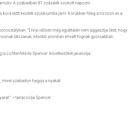
barnulni. A szabadban 81 százalék szokott napozni.
 kora előtt kezdett szoláriumba járni. Körükben főleg a törzsön és a
 korosztályban. ”Ennyi idősen még egyáltalán nem aggasztja őket, hogy
és csinosnak látszanak, később azonban emiatt fognak gyorsabban
 is Lichtenfeld és Spencer következőket javasolja:
, mivel szabadon hagyja a nyakat.
yarat.” – tanácsolja Spencer.