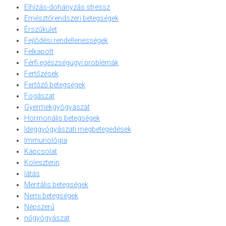
Elhízás-dohányzás stressz
Emésztőrendszeri betegségek
Érszűkület
Fejlődési rendellenességek
Felkapott
Férfi egészségügyi problémák
Fertőzések
Fertőző betegségek
Fogászat
Gyermekgyógyászat
Hormonális betegségek
Ideggyógyászati megbetegedések
Immunológia
Kapcsolat
Koleszterin
látás
Mentális betegségek
Nemi betegségek
Népszerű
nőgyógyászat