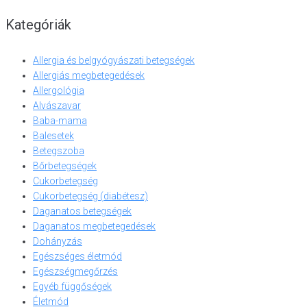
Kategóriák
Allergia és belgyógyászati betegségek
Allergiás megbetegedések
Allergológia
Alvászavar
Baba-mama
Balesetek
Betegszoba
Bőrbetegségek
Cukorbetegség
Cukorbetegség (diabétesz)
Daganatos betegségek
Daganatos megbetegedések
Dohányzás
Egészséges életmód
Egészségmegőrzés
Egyéb függőségek
Életmód