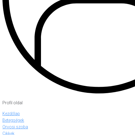
Profil oldal
Kezdőlap
Betegségek
Orvosi szoba
Cikkek