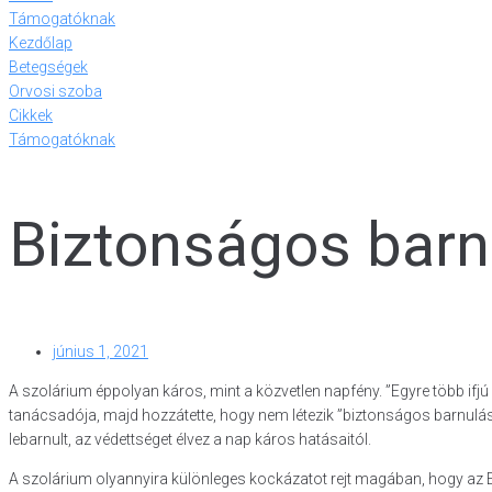
Támogatóknak
Kezdőlap
Betegségek
Orvosi szoba
Cikkek
Támogatóknak
Biztonságos barn
június 1, 2021
A szolárium éppolyan káros, mint a közvetlen napfény. ”Egyre több ifj
tanácsadója, majd hozzátette, hogy nem létezik ”biztonságos barnulás”,
lebarnult, az védettséget élvez a nap káros hatásaitól.
A szolárium olyannyira különleges kockázatot rejt magában, hogy az E