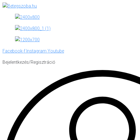
Skip
to
content
Facebook-f
Instagram
Youtube
Bejelentkezés/Regisztráció