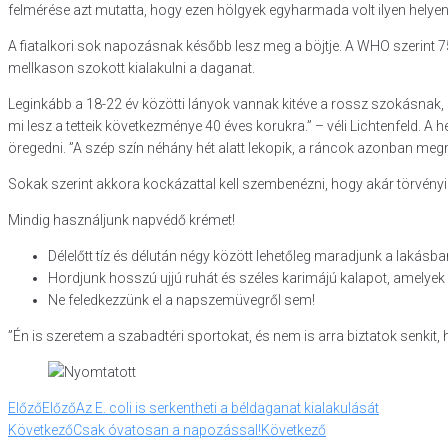
felmérése azt mutatta, hogy ezen hölgyek egyharmada volt ilyen helyen
A fiatalkori sok napozásnak később lesz meg a böjtje. A WHO szerint 75
mellkason szokott kialakulni a daganat.
Leginkább a 18-22 év közötti lányok vannak kitéve a rossz szokásnak,
mi lesz a tetteik következménye 40 éves korukra.” – véli Lichtenfeld. 
öregedni. ”A szép szín néhány hét alatt lekopik, a ráncok azonban me
Sokak szerint akkora kockázattal kell szembenézni, hogy akár törvényi
Mindig használjunk napvédő krémet!
Délelőtt tíz és délután négy között lehetőleg maradjunk a lakásban
Hordjunk hosszú ujjú ruhát és széles karimájú kalapot, amelyek
Ne feledkezzünk el a napszemüvegről sem!
”Én is szeretem a szabadtéri sportokat, és nem is arra biztatok senkit,
Előző
Előző
Az E. coli is serkentheti a béldaganat kialakulását
Következő
Csak óvatosan a napozással!
Következő