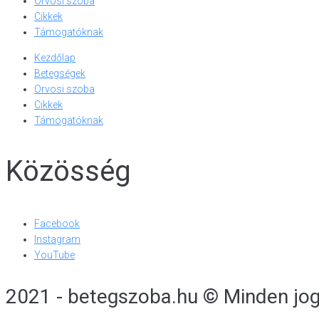
Orvosi szoba
Cikkek
Támogatóknak
Kezdőlap
Betegségek
Orvosi szoba
Cikkek
Támogatóknak
Közösség
Facebook
Instagram
YouTube
2021 - betegszoba.hu © Minden jog