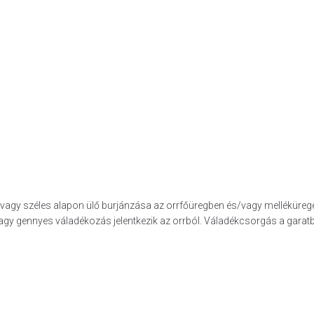
s, vagy széles alapon ülő burjánzása az orrfőüregben és/vagy melléküre
vagy gennyes váladékozás jelentkezik az orrból. Váladékcsorgás a gara