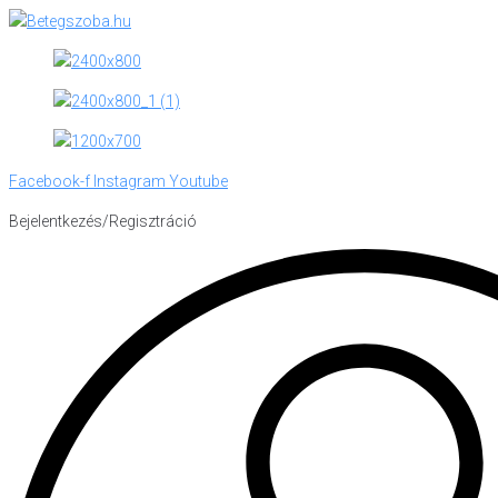
Skip
to
content
Facebook-f
Instagram
Youtube
Bejelentkezés/Regisztráció