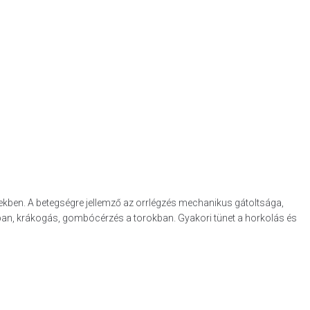
gekben. A betegségre jellemző az orrlégzés mechanikus gátoltsága,
tban, krákogás, gombócérzés a torokban. Gyakori tünet a horkolás és