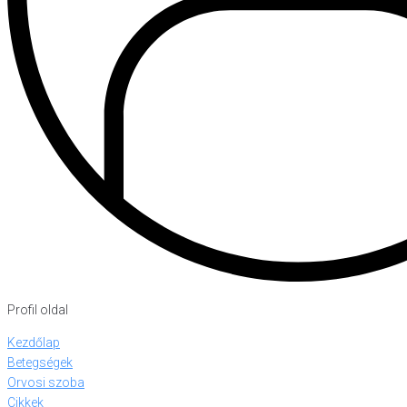
Profil oldal
Kezdőlap
Betegségek
Orvosi szoba
Cikkek