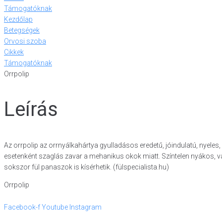
Támogatóknak
Kezdőlap
Betegségek
Orvosi szoba
Cikkek
Támogatóknak
Orrpolip
Leírás
Az orrpolip az orrnyálkahártya gyulladásos eredetű, jóindulatú, nyele
esetenként szaglás zavar a mehanikus okok miatt. Színtelen nyákos, 
sokszor fül panaszok is kísérhetik. (fülspecialista.hu)
Orrpolip
Facebook-f
Youtube
Instagram