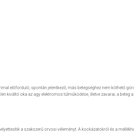
kalommal előforduló, spontán jelentkező, más betegséghez nem köthető
tlen kiváltó oka az agy elektromos túlműködése, illetve zavarai; a beteg 
helyettesítik a szakszerű orvosi véleményt. A kockázatokról és a mellék