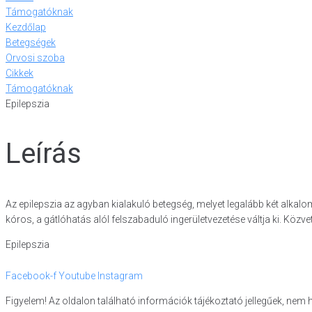
Támogatóknak
Kezdőlap
Betegségek
Orvosi szoba
Cikkek
Támogatóknak
Epilepszia
Leírás
Az epilepszia az agyban kialakuló betegség, melyet legalább két al
kóros, a gátlóhatás alól felszabaduló ingerületvezetése váltja ki. Közve
Epilepszia
Facebook-f
Youtube
Instagram
Figyelem! Az oldalon található információk tájékoztató jellegűek, nem 