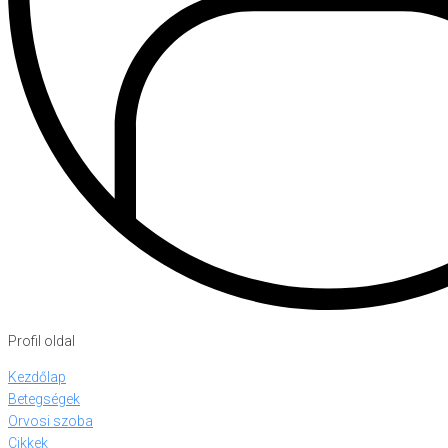
Profil oldal
Kezdőlap
Betegségek
Orvosi szoba
Cikkek