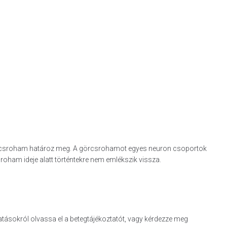
 görcsroham határoz meg. A görcsrohamot egyes neuron csoportok
a roham ideje alatt történtekre nem emlékszik vissza.
hatásokról olvassa el a betegtájékoztatót, vagy kérdezze meg