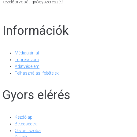
kezelőorvosát, gyógyszerészét!
Információk
Médiaajánlat
Impresszum
Adatvédelem
Felhasználási feltételek
Gyors elérés
Kezdőlap
Betegségek
Orvosi szoba