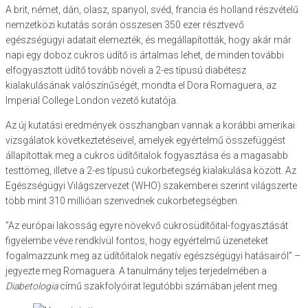
A brit, német, dán, olasz, spanyol, svéd, francia és holland részvételű
nemzetközi kutatás során összesen 350 ezer résztvevő
egészségügyi adatait elemezték, és megállapították, hogy akár már
napi egy doboz cukros üdítő is ártalmas lehet, de minden további
elfogyasztott üdítő tovább növeli a 2-es típusú diabétesz
kialakulásának valószínűségét, mondta el Dora Romaguera, az
Imperial College London vezető kutatója.
Az új kutatási eredmények összhangban vannak a korábbi amerikai
vizsgálatok következtetéseivel, amelyek egyértelmű összefüggést
állapítottak meg a cukros üdítőitalok fogyasztása és a magasabb
testtömeg, illetve a 2-es típusú cukorbetegség kialakulása között. Az
Egészségügyi Világszervezet (WHO) szakemberei szerint világszerte
több mint 310 millióan szenvednek cukorbetegségben.
”Az európai lakosság egyre növekvő cukrosüdítőital-fogyasztását
figyelembe véve rendkívül fontos, hogy egyértelmű üzeneteket
fogalmazzunk meg az üdítőitalok negatív egészségügyi hatásairól” –
jegyezte meg Romaguera. A tanulmány teljes terjedelmében a
Diabetologia
című szakfolyóirat legutóbbi számában jelent meg.