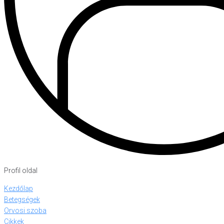
Profil oldal
Kezdőlap
Betegségek
Orvosi szoba
Cikkek