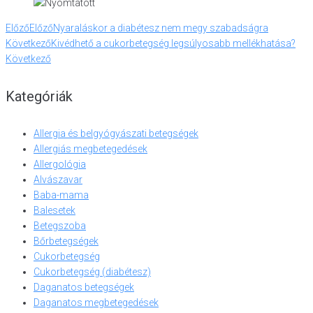
Előző
Előző
Nyaraláskor a diabétesz nem megy szabadságra
Következő
Kivédhető a cukorbetegség legsúlyosabb mellékhatása?
Következő
Kategóriák
Allergia és belgyógyászati betegségek
Allergiás megbetegedések
Allergológia
Alvászavar
Baba-mama
Balesetek
Betegszoba
Bőrbetegségek
Cukorbetegség
Cukorbetegség (diabétesz)
Daganatos betegségek
Daganatos megbetegedések