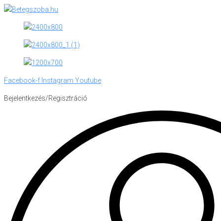
Skip
to
content
Facebook-f
Instagram
Youtube
Bejelentkezés/Regisztráció