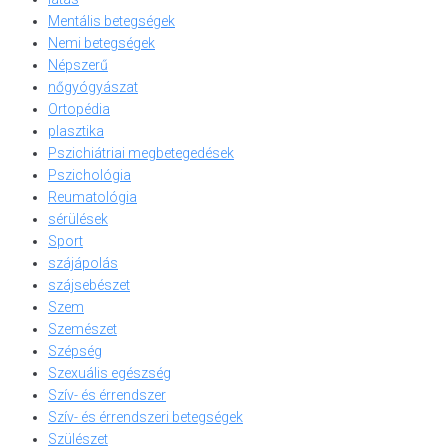
Mentális betegségek
Nemi betegségek
Népszerű
nőgyógyászat
Ortopédia
plasztika
Pszichiátriai megbetegedések
Pszichológia
Reumatológia
sérülések
Sport
szájápolás
szájsebészet
Szem
Szemészet
Szépség
Szexuális egészség
Szív- és érrendszer
Szív- és érrendszeri betegségek
Szülészet