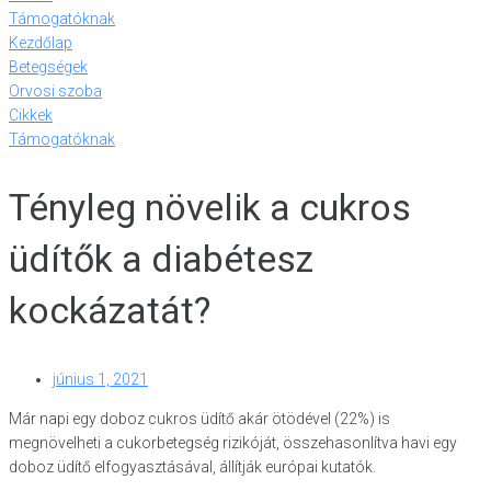
Támogatóknak
Kezdőlap
Betegségek
Orvosi szoba
Cikkek
Támogatóknak
Tényleg növelik a cukros
üdítők a diabétesz
kockázatát?
június 1, 2021
Már napi egy doboz cukros üdítő akár ötödével (22%) is
megnövelheti a cukorbetegség rizikóját, összehasonlítva havi egy
doboz üdítő elfogyasztásával, állítják európai kutatók.