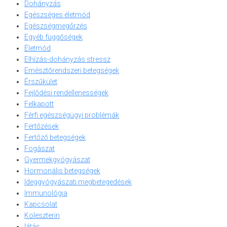
Dohányzás
Egészséges életmód
Egészségmegőrzés
Egyéb függőségek
Életmód
Elhízás-dohányzás stressz
Emésztőrendszeri betegségek
Érszűkület
Fejlődési rendellenességek
Felkapott
Férfi egészségügyi problémák
Fertőzések
Fertőző betegségek
Fogászat
Gyermekgyógyászat
Hormonális betegségek
Ideggyógyászati megbetegedések
Immunológia
Kapcsolat
Koleszterin
látás