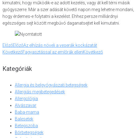
kimutatni, hogy működik-e az adott kezelés, vagy át kell térni másik
gyógyszerre. Már a szer adását követő napon meg lehetne mondani,
hogy érdemes-e folytatni a kezelést. Ehhez persze milliárdnyi
egészséges sejt között megbúvó daganatsejtet kell kimutatni.
Előző
Előző
Az elhízás növeli a veserák kockázatát
Következő
Fagyasztással az emlőrák ellen
Következő
Kategóriák
Allergia és belgyógyászati betegségek
Allergiás megbetegedések
Allergológia
Alvászavar
Baba-mama
Balesetek
Betegszoba
Bőrbetegségek