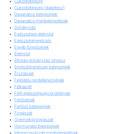
Cukorbetegség
Cukorbetegség (diabétesz)
Daganatos betegségek
Daganatos megbetegedések
Dohányzás
Egészséges életmód
Egészségmegőrzés
Egyéb függőségek
Életmód
Elhízás-dohányzás stressz
Emésztőrendszeri betegségek
Érszűkület
Fejlődési rendellenességek
Felkapott
Férfi egészségügyi problémák
Fertőzések
Fertőző betegségek
Fogászat
Gyermekgyógyászat
Hormonális betegségek
Ideggyógyászati megbetegedések