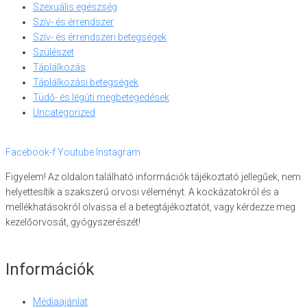
Szexuális egészség
Szív- és érrendszer
Szív- és érrendszeri betegségek
Szülészet
Táplálkozás
Táplálkozási betegségek
Tüdő- és légúti megbetegedések
Uncategorized
Facebook-f
Youtube
Instagram
Figyelem! Az oldalon található információk tájékoztató jellegűek, nem
helyettesítik a szakszerű orvosi véleményt. A kockázatokról és a
mellékhatásokról olvassa el a betegtájékoztatót, vagy kérdezze meg
kezelőorvosát, gyógyszerészét!
Információk
Médiaajánlat