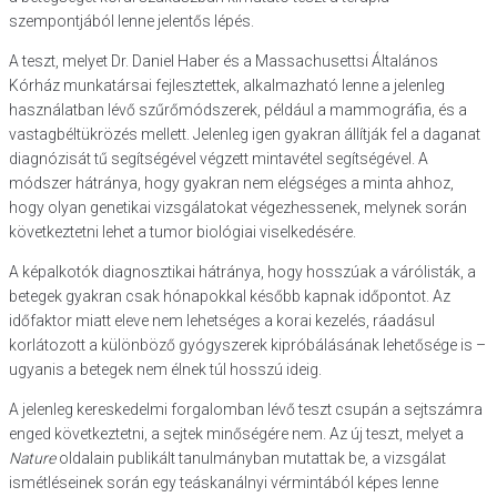
szempontjából lenne jelentős lépés.
A teszt, melyet Dr. Daniel Haber és a Massachusettsi Általános
Kórház munkatársai fejlesztettek, alkalmazható lenne a jelenleg
használatban lévő szűrőmódszerek, például a mammográfia, és a
vastagbéltükrözés mellett. Jelenleg igen gyakran állítják fel a daganat
diagnózisát tű segítségével végzett mintavétel segítségével. A
módszer hátránya, hogy gyakran nem elégséges a minta ahhoz,
hogy olyan genetikai vizsgálatokat végezhessenek, melynek során
következtetni lehet a tumor biológiai viselkedésére.
A képalkotók diagnosztikai hátránya, hogy hosszúak a várólisták, a
betegek gyakran csak hónapokkal később kapnak időpontot. Az
időfaktor miatt eleve nem lehetséges a korai kezelés, ráadásul
korlátozott a különböző gyógyszerek kipróbálásának lehetősége is –
ugyanis a betegek nem élnek túl hosszú ideig.
A jelenleg kereskedelmi forgalomban lévő teszt csupán a sejtszámra
enged következtetni, a sejtek minőségére nem. Az új teszt, melyet a
Nature
oldalain publikált tanulmányban mutattak be, a vizsgálat
ismétléseinek során egy teáskanálnyi vérmintából képes lenne