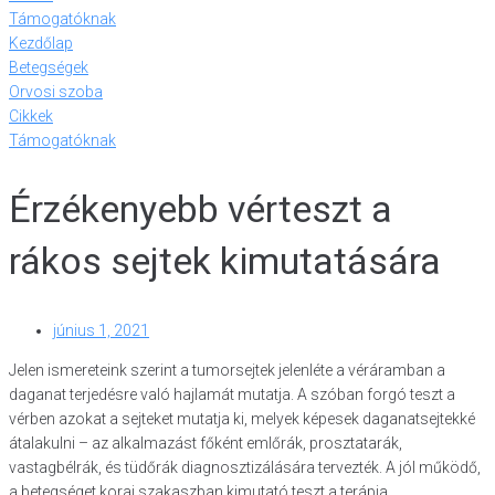
Támogatóknak
Kezdőlap
Betegségek
Orvosi szoba
Cikkek
Támogatóknak
Érzékenyebb vérteszt a
rákos sejtek kimutatására
június 1, 2021
Jelen ismereteink szerint a tumorsejtek jelenléte a véráramban a
daganat terjedésre való hajlamát mutatja. A szóban forgó teszt a
vérben azokat a sejteket mutatja ki, melyek képesek daganatsejtekké
átalakulni – az alkalmazást főként emlőrák, prosztatarák,
vastagbélrák, és tüdőrák diagnosztizálására tervezték. A jól működő,
a betegséget korai szakaszban kimutató teszt a terápia