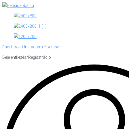
Skip
to
content
Facebook-f
Instagram
Youtube
Bejelentkezés/Regisztráció