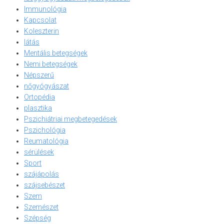
Immunológia
Kapcsolat
Koleszterin
látás
Mentális betegségek
Nemi betegségek
Népszerű
nőgyógyászat
Ortopédia
plasztika
Pszichiátriai megbetegedések
Pszichológia
Reumatológia
sérülések
Sport
szájápolás
szájsebészet
Szem
Szemészet
Szépség