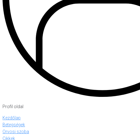
Profil oldal
Kezdőlap
Betegségek
Orvosi szoba
Cikkek