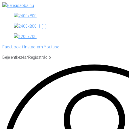
Skip
to
content
Facebook-f
Instagram
Youtube
Bejelentkezés/Regisztráció