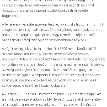
látszik, minél magasabb a troponin T szintje, annál nagyobb a
valószínűsége, hogy valakinek szívpanaszai lesznek, és annál
rosszabbul alakul az állapota, a többi kockázati tényezőtől
függetlenül.”
A fehérje egy kevésbé érzékeny tesztjét, a kardiális troponin T (cTnT)
vizsgálatot jelenleg is alkalmazzák a sürgősségi osztályok orvosai,
amikor azt akarják megállapítani, hogy a mellkasi fájdalmakról
panaszkodó beteg ténylegesen szívrohamban szenved-e.
Az új, érzékenyebb változat a fehérjét a 3500 minta körülbelül 25
százalékában kimutatta. A
Journal of the American Medical
Association
folyóiratban közzétett tanulmányból kiderült, hogy a teszt
kimutatja a véráramban lévő cTnT szintet majdnem minden krónikus
szívelégtelenségben és krónikus szívkoszorúér betegségben
szenvedő betegben. A troponin T kimutatható szintjével rendelkező
személyek esetében közel hétszer nagyobb volt a hat éven belüli,
szívbetegség eredetű halálozás kockázata.
A kutatás 2000. és 2007. között több mint 3500 embert vizsgált. Az
alanyok vérmintákat adtak, és MR illetve CT vizsgálatoknak vetették
alá magukat, amelyekkel szívüket és más szerveiket ellenőrizték.