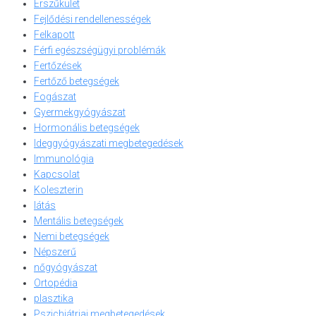
Érszűkület
Fejlődési rendellenességek
Felkapott
Férfi egészségügyi problémák
Fertőzések
Fertőző betegségek
Fogászat
Gyermekgyógyászat
Hormonális betegségek
Ideggyógyászati megbetegedések
Immunológia
Kapcsolat
Koleszterin
látás
Mentális betegségek
Nemi betegségek
Népszerű
nőgyógyászat
Ortopédia
plasztika
Pszichiátriai megbetegedések