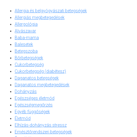
Allergia és belgyógyászati betegségek
Allergiás megbetegedések
Allergológia
Alvászavar
Baba-mama
Balesetek
Betegszoba
Bőrbetegségek
Cukorbetegség
Cukorbetegség (diabétesz)
Daganatos betegségek
Daganatos megbetegedések
Dohányzás
Egészséges életmód
Egészségmegőrzés
Egyéb függőségek
Életmód
Elhízás-dohányzás stressz
Emésztőrendszeri betegségek