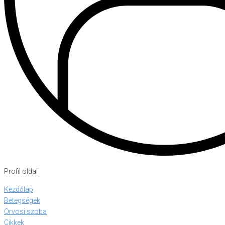
Profil oldal
Kezdőlap
Betegségek
Orvosi szoba
Cikkek