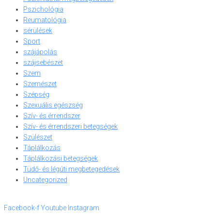
Pszichológia
Reumatológia
sérülések
Sport
szájápolás
szájsebészet
Szem
Szemészet
Szépség
Szexuális egészség
Szív- és érrendszer
Szív- és érrendszeri betegségek
Szülészet
Táplálkozás
Táplálkozási betegségek
Tüdő- és légúti megbetegedések
Uncategorized
Facebook-f
Youtube
Instagram