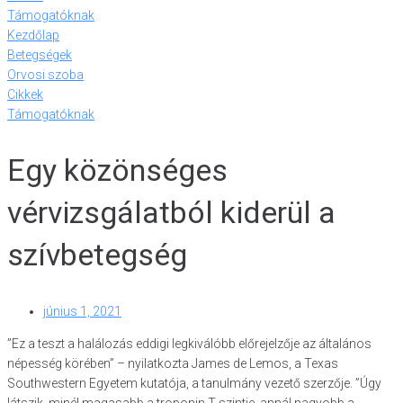
Támogatóknak
Kezdőlap
Betegségek
Orvosi szoba
Cikkek
Támogatóknak
Egy közönséges
vérvizsgálatból kiderül a
szívbetegség
június 1, 2021
”Ez a teszt a halálozás eddigi legkiválóbb előrejelzője az általános
népesség körében” – nyilatkozta James de Lemos, a Texas
Southwestern Egyetem kutatója, a tanulmány vezető szerzője. ”Úgy