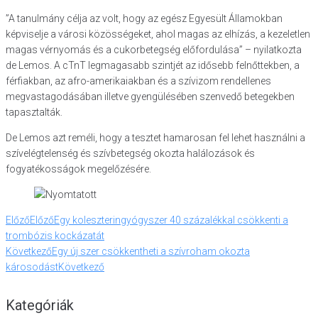
”A tanulmány célja az volt, hogy az egész Egyesült Államokban
képviselje a városi közösségeket, ahol magas az elhízás, a kezeletlen
magas vérnyomás és a cukorbetegség előfordulása” – nyilatkozta
de Lemos. A cTnT legmagasabb szintjét az idősebb felnőttekben, a
férfiakban, az afro-amerikaiakban és a szívizom rendellenes
megvastagodásában illetve gyengülésében szenvedő betegekben
tapasztalták.
De Lemos azt reméli, hogy a tesztet hamarosan fel lehet használni a
szívelégtelenség és szívbetegség okozta halálozások és
fogyatékosságok megelőzésére.
Előző
Előző
Egy koleszteringyógyszer 40 százalékkal csökkenti a
trombózis kockázatát
Következő
Egy új szer csökkentheti a szívroham okozta
károsodást
Következő
Kategóriák