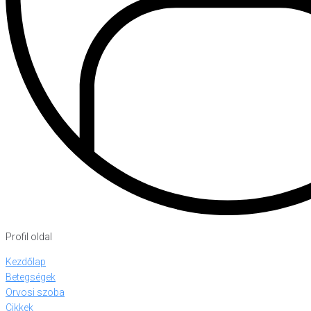
Profil oldal
Kezdőlap
Betegségek
Orvosi szoba
Cikkek