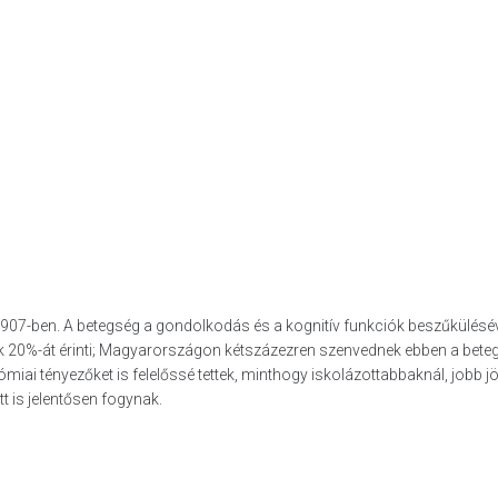
 1907-ben. A betegség a gondolkodás és a kognitív funkciók beszűkülésév
ttiek 20%-át érinti; Magyaror­szágon kétszázezren szenvednek ebben a bete
i tényezőket is felelőssé tettek, mint­hogy iskolázottabbaknál, jobb j
tt is jelentősen fogynak.