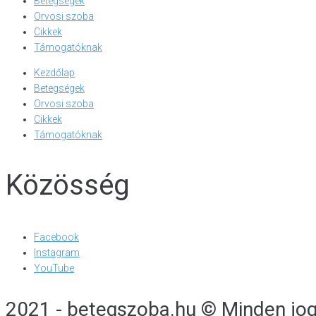
Betegségek
Orvosi szoba
Cikkek
Támogatóknak
Kezdőlap
Betegségek
Orvosi szoba
Cikkek
Támogatóknak
Közösség
Facebook
Instagram
YouTube
2021 - betegszoba.hu © Minden jog