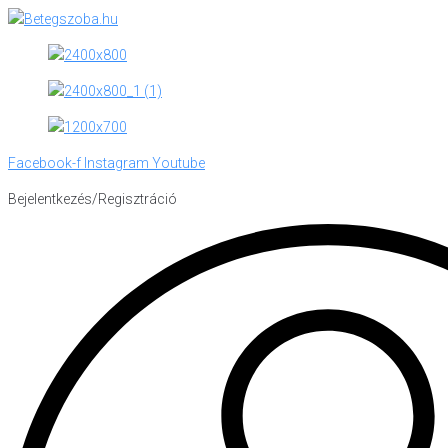
Skip
to
content
Facebook-f
Instagram
Youtube
Bejelentkezés/Regisztráció