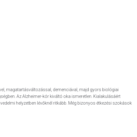
el, magatartásválto­zással, demenciával, majd gyors biológiai
gségben. Az Alzheimer-kór kiváltó oka ismeretlen. Kialakulásáért
övedelmi helyzetben lévőknél ritkább. Még bizonyos étkezési szokások