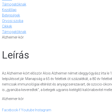
Támogatóknak
Kezdőlap
Betegségek
Orvosi szoba
Cikkek
Támogatóknak
Alzheimer-kór
Leírás
Az Alzheimer-kórt először Alois Alzheimer német ideggyógyász írta le
leépüléssel jár. Manapság a 65 év felettiek öt százalékát, a 80 év fele
nemcsak immunológiai eltérést és anyagcserezavart, de szocio-ökonómia
is „gyanúba keveredtek”, a betegek ugyanis ki­elégítő kalóriabevitel melle
Alzheimer-kór
Facebook-f
Youtube
Instagram