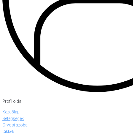
Profil oldal
Kezdőlap
Betegségek
Orvosi szoba
Cikkek