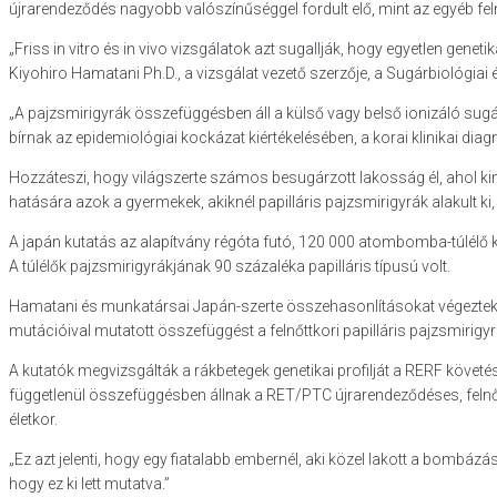
újrarendeződés nagyobb valószínűséggel fordult elő, mint az egyéb feln
„Friss in vitro és in vivo vizsgálatok azt sugallják, hogy egyetlen gene
Kiyohiro Hamatani Ph.D., a vizsgálat vezető szerzője, a Sugárbiológia
„A pajzsmirigyrák összefüggésben áll a külső vagy belső ionizáló su
bírnak az epidemiológiai kockázat kiértékelésében, a korai klinikai 
Hozzáteszi, hogy világszerte számos besugárzott lakosság él, ahol k
hatására azok a gyermekek, akiknél papilláris pajzsmirigyrák alakult k
A japán kutatás az alapítvány régóta futó, 120 000 atombomba-túlélő k
A túlélők pajzsmirigyrákjának 90 százaléka papilláris típusú volt.
Hamatani és munkatársai Japán-szerte összehasonlításokat végeztek a
mutációival mutatott összefüggést a felnőttkori papilláris pajzsmirig
A kutatók megvizsgálták a rákbetegek genetikai profilját a RERF köve
függetlenül összefüggésben állnak a RET/PTC újrarendeződéses, felnőtt
életkor.
„Ez azt jelenti, hogy egy fiatalabb embernél, aki közel lakott a bombáz
hogy ez ki lett mutatva.”