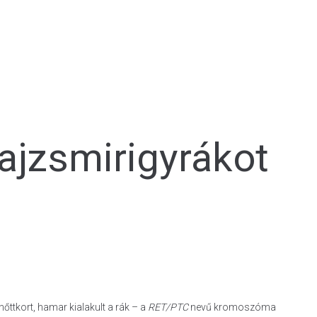
ajzsmirigyrákot
nőttkort, hamar kialakult a rák – a
RET/PTC
nevű kromoszóma