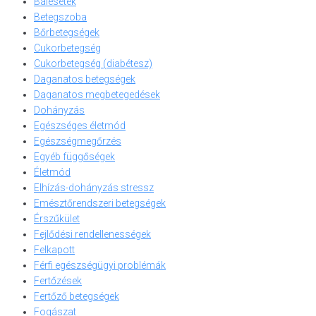
Balesetek
Betegszoba
Bőrbetegségek
Cukorbetegség
Cukorbetegség (diabétesz)
Daganatos betegségek
Daganatos megbetegedések
Dohányzás
Egészséges életmód
Egészségmegőrzés
Egyéb függőségek
Életmód
Elhízás-dohányzás stressz
Emésztőrendszeri betegségek
Érszűkület
Fejlődési rendellenességek
Felkapott
Férfi egészségügyi problémák
Fertőzések
Fertőző betegségek
Fogászat