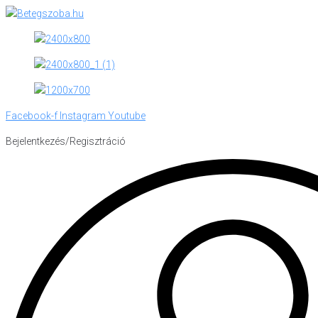
Skip
to
content
Facebook-f
Instagram
Youtube
Bejelentkezés/Regisztráció