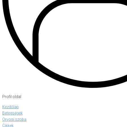
Profil oldal
Kezdőlap
Betegségek
Orvosi szoba
Cikkek