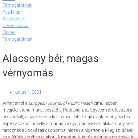
Támogatóknak
Kezdőlap
Betegségek
Orvosi szoba
Cikkek
Támogatóknak
Alacsony bér, magas
vérnyomás
június 1, 2021
Amint arról a
European Journal of Public Health
című lapban
megjelent tanulmányt készítő J. Paul Leigh, az Egyetem professzora
beszámolt, a szakembereket is meglepte, hogy az alacsony fizetés
éppen azoknál növelte a magas vérnyomás esélyét, akik amúgy nem
tartoznak a kockázati csoportba, hiszen a hipertónia főleg az idősek
és a férfiak körében gyakori. A mostani kutatás azonban arra hívja fel