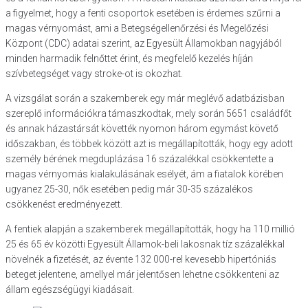
a figyelmet, hogy a fenti csoportok esetében is érdemes szűrni a
magas vérnyomást, ami a Betegségellenőrzési és Megelőzési
Központ (CDC) adatai szerint, az Egyesült Államokban nagyjából
minden harmadik felnőttet érint, és megfelelő kezelés híján
szívbetegséget vagy stroke-ot is okozhat.
A vizsgálat során a szakemberek egy már meglévő adatbázisban
szereplő információkra támaszkodtak, mely során 5651 családfőt
és annak házastársát követték nyomon három egymást követő
időszakban, és többek között azt is megállapították, hogy egy adott
személy bérének megduplázása 16 százalékkal csökkentette a
magas vérnyomás kialakulásának esélyét, ám a fiatalok körében
ugyanez 25-30, nők esetében pedig már 30-35 százalékos
csökkenést eredményezett.
A fentiek alapján a szakemberek megállapították, hogy ha 110 millió
25 és 65 év közötti Egyesült Államok-beli lakosnak tíz százalékkal
növelnék a fizetését, az évente 132 000-rel kevesebb hipertóniás
beteget jelentene, amellyel már jelentősen lehetne csökkenteni az
állam egészségügyi kiadásait.