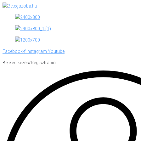
Skip
to
content
Facebook-f
Instagram
Youtube
Bejelentkezés/Regisztráció