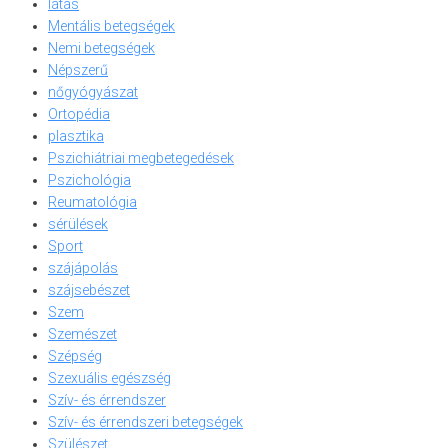
látás
Mentális betegségek
Nemi betegségek
Népszerű
nőgyógyászat
Ortopédia
plasztika
Pszichiátriai megbetegedések
Pszichológia
Reumatológia
sérülések
Sport
szájápolás
szájsebészet
Szem
Szemészet
Szépség
Szexuális egészség
Szív- és érrendszer
Szív- és érrendszeri betegségek
Szülészet