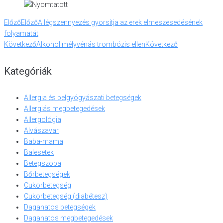
Előző
Előző
A légszennyezés gyorsítja az erek elmeszesedésének
folyamatát
Következő
Alkohol mélyvénás trombózis ellen
Következő
Kategóriák
Allergia és belgyógyászati betegségek
Allergiás megbetegedések
Allergológia
Alvászavar
Baba-mama
Balesetek
Betegszoba
Bőrbetegségek
Cukorbetegség
Cukorbetegség (diabétesz)
Daganatos betegségek
Daganatos megbetegedések