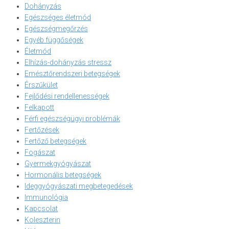
Dohányzás
Egészséges életmód
Egészségmegőrzés
Egyéb függőségek
Életmód
Elhízás-dohányzás stressz
Emésztőrendszeri betegségek
Érszűkület
Fejlődési rendellenességek
Felkapott
Férfi egészségügyi problémák
Fertőzések
Fertőző betegségek
Fogászat
Gyermekgyógyászat
Hormonális betegségek
Ideggyógyászati megbetegedések
Immunológia
Kapcsolat
Koleszterin