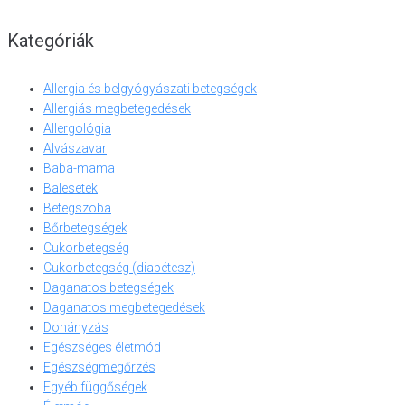
Kategóriák
Allergia és belgyógyászati betegségek
Allergiás megbetegedések
Allergológia
Alvászavar
Baba-mama
Balesetek
Betegszoba
Bőrbetegségek
Cukorbetegség
Cukorbetegség (diabétesz)
Daganatos betegségek
Daganatos megbetegedések
Dohányzás
Egészséges életmód
Egészségmegőrzés
Egyéb függőségek