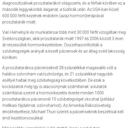
diagnosztizálnak prosztatarákot világszerte, és a férfiak körében ez a
második leggyakoribb daganat, a tüdőrák után. Az USA-ban közel
600 000 férfit kezelnek endokrin (azaz hormon)terápiával
prosztatarák miatt.
Van Hemelrijck és munkatársai több mint 30 000 férfit vizsgáltak meg
Svédországban, akik prosztatarák miatt 1997 és 2006 között 3 éven
át részesültek hormonkezelésben. Összehasonlították a
szívbetegségek arányát a kezelt páciensek és az átlag svéd lakosság
körében.
A prosztatarákos pácienseknél 28 százalékkal magasabb volt a
halálos szívroham valószínűsége, és 21 százalékkal nagyobb
eséllyel haltak meg szívbetegség következtében. De ezek a
kockázatok még így is alacsonynak számítanak: a kutatók
számításai szerint a hormonkezelés évente minden 1000
prosztatarákos páciensnél 10 szívbetegséget okozhat (például
mellkasi fájdalmat, szívrohamot). Az Amerikai Rákszövetség
elnökhelyettese, Michael Thun szerint a pácienseknek beszélniük kell
erről kezelőorvosukkal.