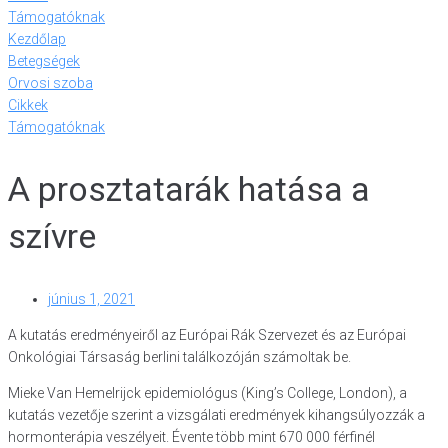
Támogatóknak
Kezdőlap
Betegségek
Orvosi szoba
Cikkek
Támogatóknak
A prosztatarák hatása a
szívre
június 1, 2021
A kutatás eredményeiről az Európai Rák Szervezet és az Európai
Onkológiai Társaság berlini találkozóján számoltak be.
Mieke Van Hemelrijck epidemiológus (King’s College, London), a
kutatás vezetője szerint a vizsgálati eredmények kihangsúlyozzák a
hormonterápia veszélyeit. Évente több mint 670 000 férfinél