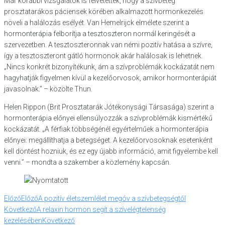
Már korábbi vizsgálatok is felvetették, hogy a szívbeteg
prosztatarákos páciensek körében alkalmazott hormonkezelés
növeli a halálozás esélyét. Van Hemelrijck elmélete szerint a
hormonterápia felborítja a tesztoszteron normál keringését a
szervezetben. A tesztoszteronnak van némi pozitív hatása a szívre,
így a tesztoszteront gátló hormonok akár halálosak is lehetnek.
„Nincs konkrét bizonyítékunk, ám a szívproblémák kockázatát nem
hagyhatják figyelmen kívül a kezelőorvosok, amikor hormonterápiát
javasolnak.” – közölte Thun.
Helen Rippon (Brit Prosztatarák Jótékonysági Társasága) szerint a
hormonterápia előnyei ellensúlyozzák a szívproblémák kismértékű
kockázatát. „A férfiak többségénél egyértelműek a hormonterápia
előnyei: megállíthatja a betegséget. A kezelőorvosoknak esetenként
kell döntést hozniuk, és ez egy újabb információ, amit figyelembe kell
venni.” – mondta a szakember a közlemény kapcsán.
Előző
Előző
A pozitív életszemlélet megóv a szívbetegségtől
Következő
A relaxin hormon segít a szívelégtelenség
kezelésében
Következő