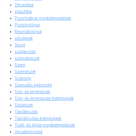
Ortopédia
plasztika
Pszichiátriai megbetegedések
Pszichológia
Reumatológia
sérülések
Sport
szájápolás
szájsebészet
Szem
Szemészet
Szépség
Szexuális egészség
Szív- és érrendszer
Szív- és érrendszeri betegségek
Szülészet
Táplálkozás
Táplálkozási betegségek
Tüdő- és légúti megbetegedések
Uncategorized