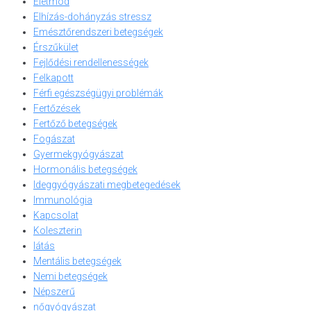
Életmód
Elhízás-dohányzás stressz
Emésztőrendszeri betegségek
Érszűkület
Fejlődési rendellenességek
Felkapott
Férfi egészségügyi problémák
Fertőzések
Fertőző betegségek
Fogászat
Gyermekgyógyászat
Hormonális betegségek
Ideggyógyászati megbetegedések
Immunológia
Kapcsolat
Koleszterin
látás
Mentális betegségek
Nemi betegségek
Népszerű
nőgyógyászat