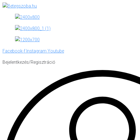
Skip
to
content
Facebook-f
Instagram
Youtube
Bejelentkezés/Regisztráció