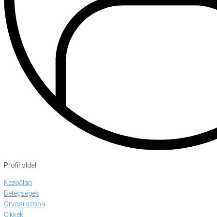
Profil oldal
Kezdőlap
Betegségek
Orvosi szoba
Cikkek