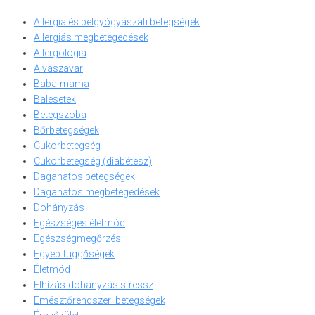
Allergia és belgyógyászati betegségek
Allergiás megbetegedések
Allergológia
Alvászavar
Baba-mama
Balesetek
Betegszoba
Bőrbetegségek
Cukorbetegség
Cukorbetegség (diabétesz)
Daganatos betegségek
Daganatos megbetegedések
Dohányzás
Egészséges életmód
Egészségmegőrzés
Egyéb függőségek
Életmód
Elhízás-dohányzás stressz
Emésztőrendszeri betegségek