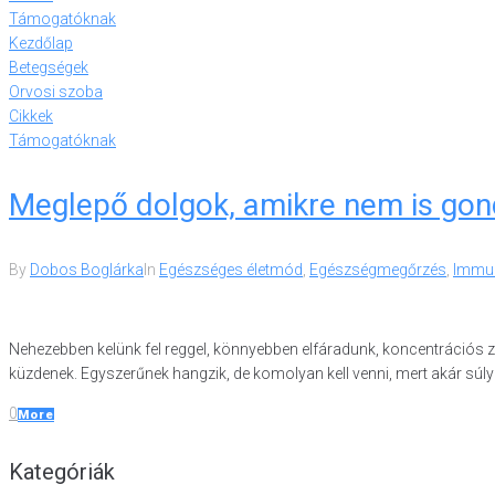
Támogatóknak
Kezdőlap
Betegségek
Orvosi szoba
Cikkek
Támogatóknak
Meglepő dolgok, amikre nem is gond
By
Dobos Boglárka
In
Egészséges életmód
,
Egészségmegőrzés
,
Immu
Nehezebben kelünk fel reggel, könnyebben elfáradunk, koncentrációs z
küzdenek. Egyszerűnek hangzik, de komolyan kell venni, mert akár súlyo
0
More
Kategóriák