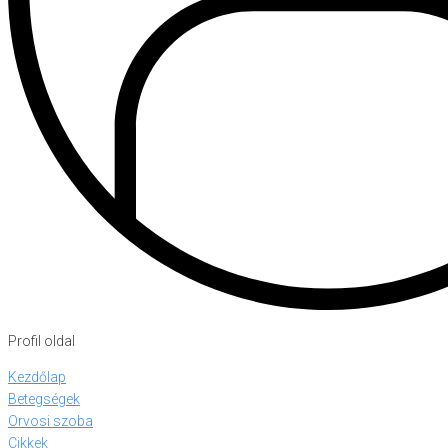
Profil oldal
Kezdőlap
Betegségek
Orvosi szoba
Cikkek