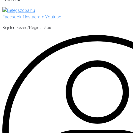
Facebook-f
Instagram
Youtube
Bejelentkezés/Regisztráció