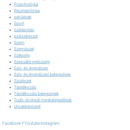
Pszichológia
Reumatológia
sérülések
Sport
szájápolás
szájsebészet
Szem
Szemészet
Szépség
Szexuális egészség
Szív- és érrendszer
Szív- és érrendszeri betegségek
Szülészet
Táplálkozás
Táplálkozási betegségek
Tüdő- és légúti megbetegedések
Uncategorized
Facebook-f
Youtube
Instagram